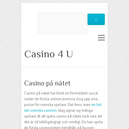
Casino 4 U
Casino på nätet
Casino på nätet har blivit en formidabel succé
sedan de första onlinecasinona slog upp sina
portar för svenska spelare. Det finns även
en hel
del svenska casinon
. Idag ägnar sig många
spelare åt att spela casino på nätet, tack vare att
det är så lättillgängligt och smidigt. Du kan spela
de flesta casinospelen hemifrån, på bussen,