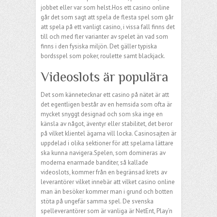
jobbet eller var som helst.Hos ett casino online
går det som sagt att spela de flesta spel som går
att spela på ett vanligt casino, i vissa fall finns det
till och med fler varianter av spelet än vad som
finns i den fysiska miljön. Det gäller typiska
bordsspel som poker, roulette samt blackjack.
Videoslots är populära
Det som kännetecknar ett casino på nätet är att
det egentligen består av en hemsida som ofta är
mycket snyggt designad och som ska inge en
känsla av något, äventyr eller stabilitet, det beror
på vilket klientel ägarna vill locka. Casinosajten är
uppdelad i olika sektioner för att spelarna lättare
ska kunna navigera.Spelen, som domineras av
moderna enarmade banditer, så kallade
videoslots, kommer från en begränsad krets av
leverantörer vilket innebär att vilket casino online
man än besöker kommer man i grund och botten
stöta på ungefär samma spel. De svenska
spelleverantörer som är vanliga är NetEnt, Play’n